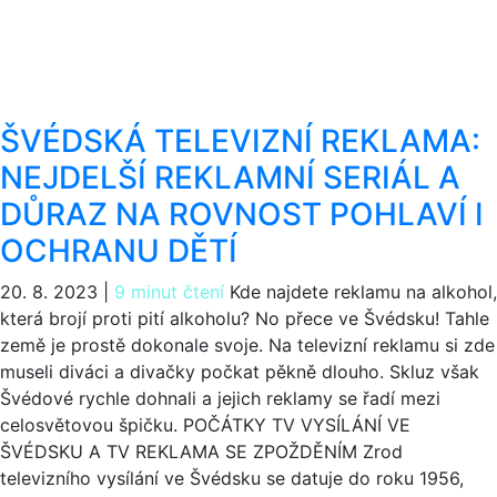
ŠVÉDSKÁ TELEVIZNÍ REKLAMA:
NEJDELŠÍ REKLAMNÍ SERIÁL A
DŮRAZ NA ROVNOST POHLAVÍ I
OCHRANU DĚTÍ
20. 8. 2023
|
9 minut čtení
Kde najdete reklamu na alkohol,
která brojí proti pití alkoholu? No přece ve Švédsku! Tahle
země je prostě dokonale svoje. Na televizní reklamu si zde
museli diváci a divačky počkat pěkně dlouho. Skluz však
Švédové rychle dohnali a jejich reklamy se řadí mezi
celosvětovou špičku. POČÁTKY TV VYSÍLÁNÍ VE
ŠVÉDSKU A TV REKLAMA SE ZPOŽDĚNÍM Zrod
televizního vysílání ve Švédsku se datuje do roku 1956,