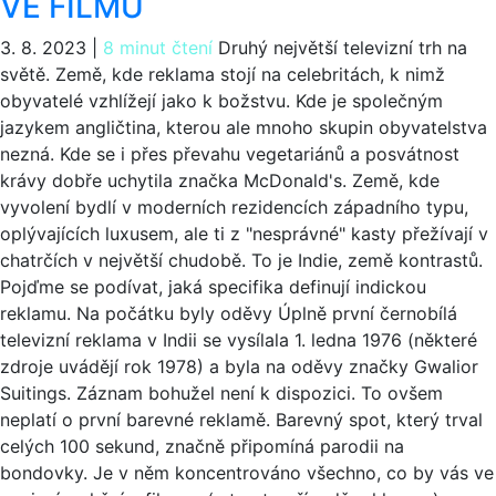
VE FILMU
3. 8. 2023
|
8 minut čtení
Druhý největší televizní trh na
světě. Země, kde reklama stojí na celebritách, k nimž
obyvatelé vzhlížejí jako k božstvu. Kde je společným
jazykem angličtina, kterou ale mnoho skupin obyvatelstva
nezná. Kde se i přes převahu vegetariánů a posvátnost
krávy dobře uchytila značka McDonald's. Země, kde
vyvolení bydlí v moderních rezidencích západního typu,
oplývajících luxusem, ale ti z "nesprávné" kasty přežívají v
chatrčích v největší chudobě. To je Indie, země kontrastů.
Pojďme se podívat, jaká specifika definují indickou
reklamu. Na počátku byly oděvy Úplně první černobílá
televizní reklama v Indii se vysílala 1. ledna 1976 (některé
zdroje uvádějí rok 1978) a byla na oděvy značky Gwalior
Suitings. Záznam bohužel není k dispozici. To ovšem
neplatí o první barevné reklamě. Barevný spot, který trval
celých 100 sekund, značně připomíná parodii na
bondovky. Je v něm koncentrováno všechno, co by vás ve