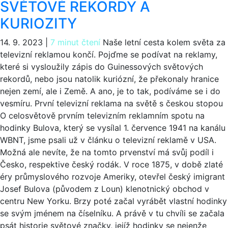
SVĚTOVÉ REKORDY A
KURIOZITY
14. 9. 2023
|
7 minut čtení
Naše letní cesta kolem světa za
televizní reklamou končí. Pojďme se podívat na reklamy,
které si vysloužily zápis do Guinessových světových
rekordů, nebo jsou natolik kuriózní, že překonaly hranice
nejen zemí, ale i Země. A ano, je to tak, podíváme se i do
vesmíru. První televizní reklama na světě s českou stopou
O celosvětově prvním televizním reklamním spotu na
hodinky Bulova, který se vysílal 1. července 1941 na kanálu
WBNT, jsme psali už v článku o televizní reklamě v USA.
Možná ale nevíte, že na tomto prvenství má svůj podíl i
Česko, respektive český rodák. V roce 1875, v době zlaté
éry průmyslového rozvoje Ameriky, otevřel český imigrant
Josef Bulova (původem z Loun) klenotnický obchod v
centru New Yorku. Brzy poté začal vyrábět vlastní hodinky
se svým jménem na číselníku. A právě v tu chvíli se začala
psát historie světové značky, jejíž hodinky se nejenže