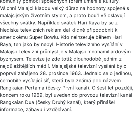
komunity pomocí společných forem umění a kultury.
Všichni Malajci kladou velký důraz na hodnoty spojené s
malajsijským životním stylem, a proto bouřlivě oslavují
všechny svátky. Například svátek Hari Raya by se z
hlediska televizních reklam dal klidně připodobnit k
americkému Super Bowlu. Kdo neinzeruje během Hari
Raya, ten jako by nebyl. Historie televizního vysílání v
Malajsii Televizní průmysl je v Malajsii mnohamiliardovým
byznysem. Televize je zde totiž dlouhodobě jedním z
nejdůležitějších médií. Malajsijské televizní vysílání bylo
poprvé zahájeno 28. prosince 1963. Jednalo se o jedinou,
černobíle vysílající síť, která byla známá pod názvem
Rangkaian Pertama (česky První kanál). O šest let později,
koncem roku 1969, byl uveden do provozu televizní kanál
Rangkaian Dua (česky Druhý kanál), který přinášel
informace, zábavu i vzdělávání.