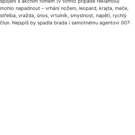
spojení s akčním filmem (v tomto případě reklamou)
mohlo napadnout – vrhání nožem, leopard, krajta, meče,
střelba, vražda, únos, vrtulník, smyslnost, napětí, rychlý
člun. Nejspíš by spadla brada i samotnému agentovi 007: