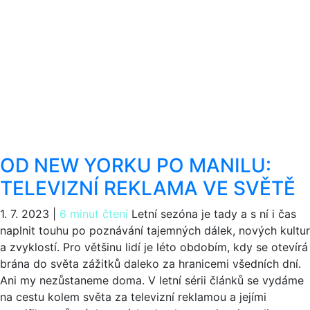
OD NEW YORKU PO MANILU:
TELEVIZNÍ REKLAMA VE SVĚTĚ
1. 7. 2023
|
6 minut čtení
Letní sezóna je tady a s ní i čas
naplnit touhu po poznávání tajemných dálek, nových kultur
a zvyklostí. Pro většinu lidí je léto obdobím, kdy se otevírá
brána do světa zážitků daleko za hranicemi všedních dní.
Ani my nezůstaneme doma. V letní sérii článků se vydáme
na cestu kolem světa za televizní reklamou a jejími