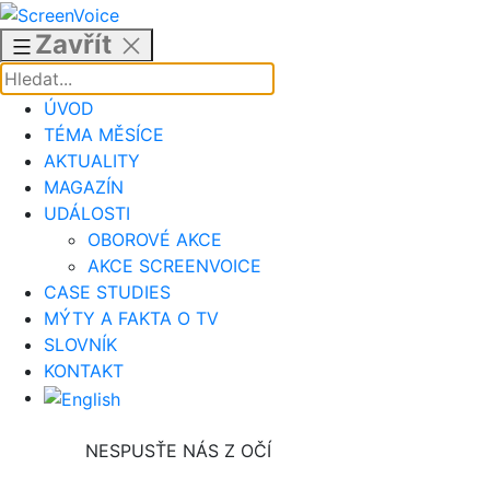
Přejít
k
Zavřít
obsahu
ÚVOD
TÉMA MĚSÍCE
AKTUALITY
MAGAZÍN
UDÁLOSTI
OBOROVÉ AKCE
AKCE SCREENVOICE
CASE STUDIES
MÝTY A FAKTA O TV
SLOVNÍK
KONTAKT
NESPUSŤE NÁS Z OČÍ