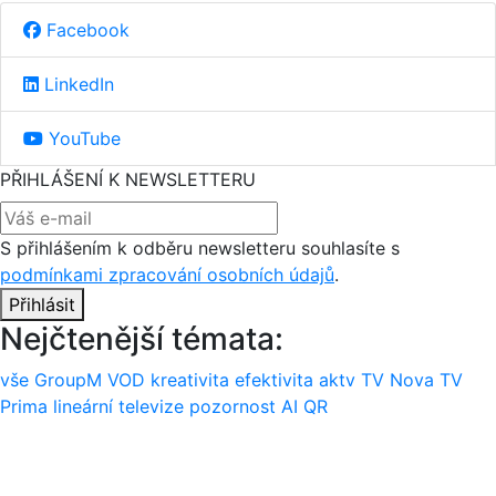
Facebook
LinkedIn
YouTube
PŘIHLÁŠENÍ K NEWSLETTERU
S přihlášením k odběru newsletteru souhlasíte s
podmínkami zpracování osobních údajů
.
Přihlásit
Nejčtenější témata:
vše
GroupM
VOD
kreativita
efektivita
aktv
TV Nova
TV
Prima
lineární televize
pozornost
AI
QR