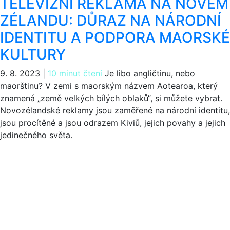
TELEVIZNÍ REKLAMA NA NOVÉM
ZÉLANDU: DŮRAZ NA NÁRODNÍ
IDENTITU A PODPORA MAORSKÉ
KULTURY
9. 8. 2023
|
10 minut čtení
Je libo angličtinu, nebo
maorštinu? V zemi s maorským názvem Aotearoa, který
znamená „země velkých bílých oblaků“, si můžete vybrat.
Novozélandské reklamy jsou zaměřené na národní identitu,
jsou procítěné a jsou odrazem Kiviů, jejich povahy a jejich
jedinečného světa.