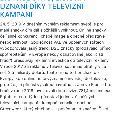
UZNÁNÍ DÍKY TELEVIZNÍ
KAMPANI
24. 5. 2019
V dnešním rychlém reklamním světě je pro
malé značky čím dál složitější vyniknout. Online značky
čelí silné konkurenci, chabé image a obecné představě
nespolehlivosti. Společnost VAB ve Spojených státech
vypozorovala jasný trend: D2C značky (prodávající přímo
spotřebitelům, v Evropě někdy označované jako „čistí
hráči“) přesouvají reklamní investice do televizní reklamy.
V roce 2017 za reklamu v televizi souhrnně utratily více
než 2,5 miliardy dolarů. Tento trend teď přichází do
Evropy, kde online hráči významně investují do televize,
protože jim přináší vysokou návratnost. Jen ve Francii tito
hráči v roce 2018 investovali do televize 781,4 milionu eur.
Egtabite tento týden představí jednu z úspěšných
televizních kampaní - kampaň na online obchod
Greenweez, který chtěl posílit povědomí o značce. Čistý