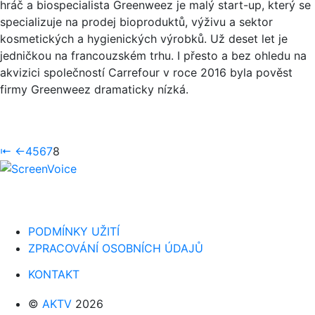
hráč a biospecialista Greenweez je malý start-up, který se
specializuje na prodej bioproduktů, výživu a sektor
kosmetických a hygienických výrobků. Už deset let je
jedničkou na francouzském trhu. I přesto a bez ohledu na
akvizici společností Carrefour v roce 2016 byla pověst
firmy Greenweez dramaticky nízká.
⇤
←
4
5
6
7
8
PODMÍNKY UŽITÍ
ZPRACOVÁNÍ OSOBNÍCH ÚDAJŮ
KONTAKT
©
AKTV
2026