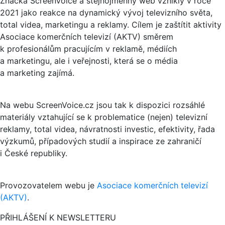
Značka ScreenVoice a stejnojmenný web vznikly v roce
2021 jako reakce na dynamický vývoj televizního světa,
total videa, marketingu a reklamy. Cílem je zaštítit aktivity
Asociace komerčních televizí (AKTV) směrem
k profesionálům pracujícím v reklamě, médiích
a marketingu, ale i veřejnosti, která se o média
a marketing zajímá.
Na webu ScreenVoice.cz jsou tak k dispozici rozsáhlé
materiály vztahující se k problematice (nejen) televizní
reklamy, total videa, návratnosti investic, efektivity, řada
výzkumů, případových studií a inspirace ze zahraničí
i České republiky.
Provozovatelem webu je
Asociace komerčních televizí
(AKTV)
.
PŘIHLÁŠENÍ K NEWSLETTERU