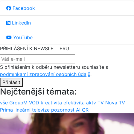
Facebook
LinkedIn
YouTube
PŘIHLÁŠENÍ K NEWSLETTERU
S přihlášením k odběru newsletteru souhlasíte s
podmínkami zpracování osobních údajů
.
Přihlásit
Nejčtenější témata:
vše
GroupM
VOD
kreativita
efektivita
aktv
TV Nova
TV
Prima
lineární televize
pozornost
AI
QR