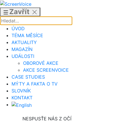
Přejít
k
Zavřít
obsahu
ÚVOD
TÉMA MĚSÍCE
AKTUALITY
MAGAZÍN
UDÁLOSTI
OBOROVÉ AKCE
AKCE SCREENVOICE
CASE STUDIES
MÝTY A FAKTA O TV
SLOVNÍK
KONTAKT
NESPUSŤE NÁS Z OČÍ