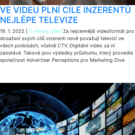
VE VIDEU PLNÍ CÍLE INZERENTŮ
NEJLÉPE TELEVIZE
19. 1. 2022
|
3 minuty čtení
Za nejcennější videoformát pro
dosažení svých cílů inzerenti nově považují televizi ve
všech podobách, včetně CTV. Digitální video za ní
zaostává. Takové jsou výsledky průzkumu, který provedla
společnost Advertiser Perceptions pro Marketing Dive.