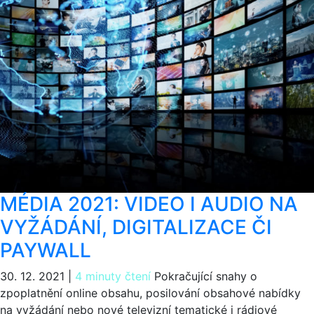
MÉDIA 2021: VIDEO I AUDIO NA
VYŽÁDÁNÍ, DIGITALIZACE ČI
PAYWALL
30. 12. 2021
|
4 minuty čtení
Pokračující snahy o
zpoplatnění online obsahu, posilování obsahové nabídky
na vyžádání nebo nové televizní tematické i rádiové