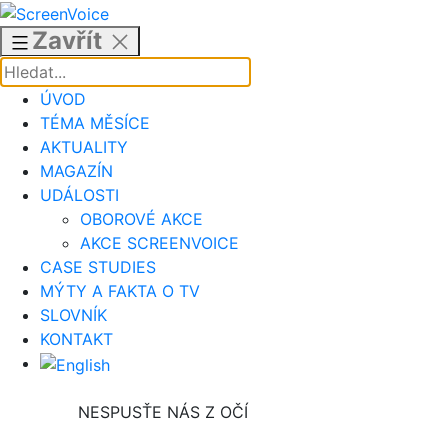
Přejít
k
Zavřít
obsahu
ÚVOD
TÉMA MĚSÍCE
AKTUALITY
MAGAZÍN
UDÁLOSTI
OBOROVÉ AKCE
AKCE SCREENVOICE
CASE STUDIES
MÝTY A FAKTA O TV
SLOVNÍK
KONTAKT
NESPUSŤE NÁS Z OČÍ