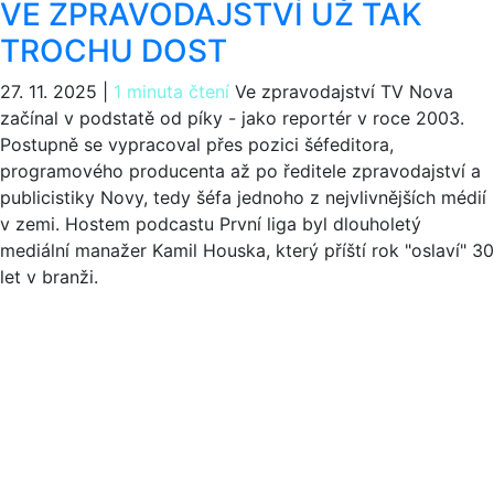
VE ZPRAVODAJSTVÍ UŽ TAK
TROCHU DOST
27. 11. 2025
|
1 minuta čtení
Ve zpravodajství TV Nova
začínal v podstatě od píky - jako reportér v roce 2003.
Postupně se vypracoval přes pozici šéfeditora,
programového producenta až po ředitele zpravodajství a
publicistiky Novy, tedy šéfa jednoho z nejvlivnějších médií
v zemi. Hostem podcastu První liga byl dlouholetý
mediální manažer Kamil Houska, který příští rok "oslaví" 30
let v branži.