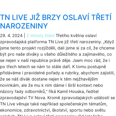
TN LIVE JIŽ BRZY OSLAVÍ TŘETÍ
NAROZENINY
29. 4. 2024
|
2 minuty čtení
Třetího května oslaví
zpravodajská platforma TN Live již třetí narozeniny. „Když
jsme tento projekt rozjížděli, dali jsme si za cíl, že chceme
být pro naše diváky u všeho důležitého a zajímavého, co
se nejen v naší republice právě děje. Jsem moc rád, že i
po třech letech se nám to stále daří. K tomu postupně
přidáváme i pravidelné pořady a rubriky, abychom zajistili,
že se náš divák dostane nejen k těm nejžhavějším
novinkám, ale že mu k nim dáme i širší kontext nebo
názory řady odborníků,“ říká Kamil Houska, ředitel
zpravodajství TV Nova. Kromě zpravodajských událostí se
TN Live věnuje také například společenským tématům,
ekonomice, zdravotnictví, školství, sportu nebo světu