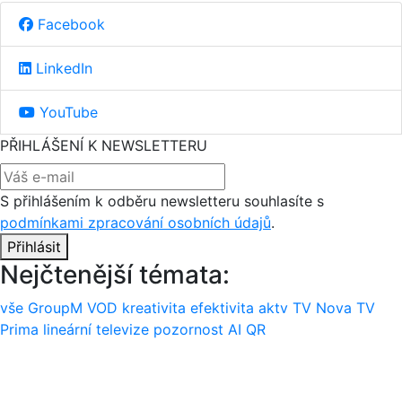
Facebook
LinkedIn
YouTube
PŘIHLÁŠENÍ K NEWSLETTERU
S přihlášením k odběru newsletteru souhlasíte s
podmínkami zpracování osobních údajů
.
Přihlásit
Nejčtenější témata:
vše
GroupM
VOD
kreativita
efektivita
aktv
TV Nova
TV
Prima
lineární televize
pozornost
AI
QR