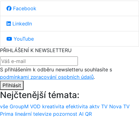
Facebook
LinkedIn
YouTube
PŘIHLÁŠENÍ K NEWSLETTERU
S přihlášením k odběru newsletteru souhlasíte s
podmínkami zpracování osobních údajů
.
Přihlásit
Nejčtenější témata:
vše
GroupM
VOD
kreativita
efektivita
aktv
TV Nova
TV
Prima
lineární televize
pozornost
AI
QR