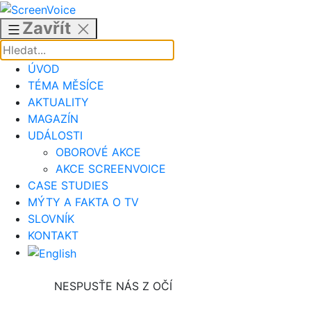
Přejít
k
Zavřít
obsahu
ÚVOD
TÉMA MĚSÍCE
AKTUALITY
MAGAZÍN
UDÁLOSTI
OBOROVÉ AKCE
AKCE SCREENVOICE
CASE STUDIES
MÝTY A FAKTA O TV
SLOVNÍK
KONTAKT
NESPUSŤE NÁS Z OČÍ