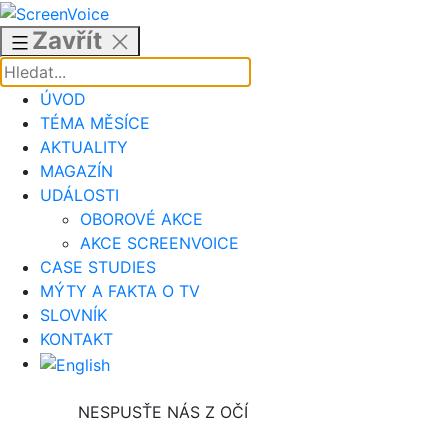
Přejít
k
Zavřít
obsahu
ÚVOD
TÉMA MĚSÍCE
AKTUALITY
MAGAZÍN
UDÁLOSTI
OBOROVÉ AKCE
AKCE SCREENVOICE
CASE STUDIES
MÝTY A FAKTA O TV
SLOVNÍK
KONTAKT
NESPUSŤE NÁS Z OČÍ