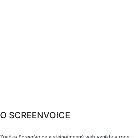
O SCREENVOICE
Značka ScreenVoice a stejnojmenný web vznikly v roce