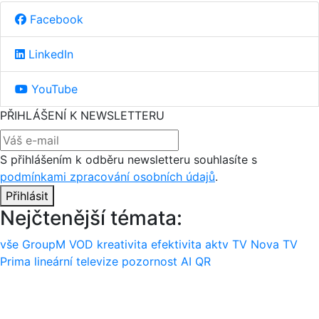
Facebook
LinkedIn
YouTube
PŘIHLÁŠENÍ K NEWSLETTERU
S přihlášením k odběru newsletteru souhlasíte s
podmínkami zpracování osobních údajů
.
Přihlásit
Nejčtenější témata:
vše
GroupM
VOD
kreativita
efektivita
aktv
TV Nova
TV
Prima
lineární televize
pozornost
AI
QR