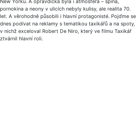
New Yorku. A opravdická byla i atmosféra – špína,
pornokina a neony v ulicích nebyly kulisy, ale realita 70.
let. A věrohodně působili i hlavní protagonisté. Pojďme se
dnes podívat na reklamy s tematikou taxikářů a na spoty,
v nichž exceloval Robert De Niro, který ve filmu Taxikář
ztvárnil hlavní roli.