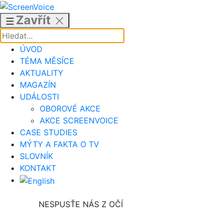
Přejít
k
Zavřít
obsahu
ÚVOD
TÉMA MĚSÍCE
AKTUALITY
MAGAZÍN
UDÁLOSTI
OBOROVÉ AKCE
AKCE SCREENVOICE
CASE STUDIES
MÝTY A FAKTA O TV
SLOVNÍK
KONTAKT
NESPUSŤE NÁS Z OČÍ