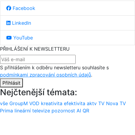
Facebook
LinkedIn
YouTube
PŘIHLÁŠENÍ K NEWSLETTERU
S přihlášením k odběru newsletteru souhlasíte s
podmínkami zpracování osobních údajů
.
Přihlásit
Nejčtenější témata:
vše
GroupM
VOD
kreativita
efektivita
aktv
TV Nova
TV
Prima
lineární televize
pozornost
AI
QR