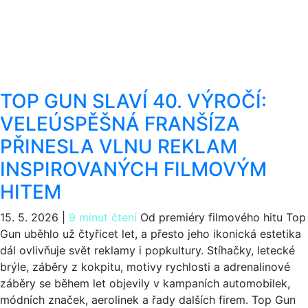
TOP GUN SLAVÍ 40. VÝROČÍ:
VELEÚSPĚŠNÁ FRANŠÍZA
PŘINESLA VLNU REKLAM
INSPIROVANÝCH FILMOVÝM
HITEM
15. 5. 2026
|
9 minut čtení
Od premiéry filmového hitu Top
Gun uběhlo už čtyřicet let, a přesto jeho ikonická estetika
dál ovlivňuje svět reklamy i popkultury. Stíhačky, letecké
brýle, záběry z kokpitu, motivy rychlosti a adrenalinové
záběry se během let objevily v kampaních automobilek,
módních značek, aerolinek a řady dalších firem. Top Gun