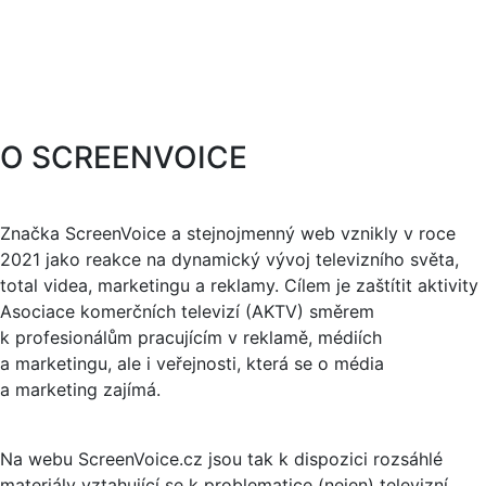
O SCREENVOICE
Značka ScreenVoice a stejnojmenný web vznikly v roce
2021 jako reakce na dynamický vývoj televizního světa,
total videa, marketingu a reklamy. Cílem je zaštítit aktivity
Asociace komerčních televizí (AKTV) směrem
k profesionálům pracujícím v reklamě, médiích
a marketingu, ale i veřejnosti, která se o média
a marketing zajímá.
Na webu ScreenVoice.cz jsou tak k dispozici rozsáhlé
materiály vztahující se k problematice (nejen) televizní