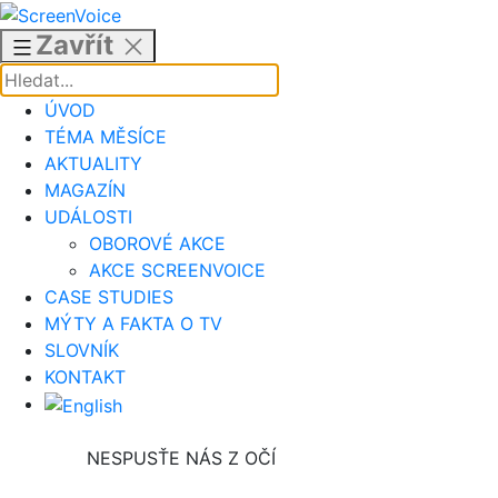
Přejít
k
Zavřít
obsahu
ÚVOD
TÉMA MĚSÍCE
AKTUALITY
MAGAZÍN
UDÁLOSTI
OBOROVÉ AKCE
AKCE SCREENVOICE
CASE STUDIES
MÝTY A FAKTA O TV
SLOVNÍK
KONTAKT
NESPUSŤE NÁS Z OČÍ