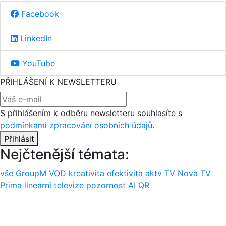
Facebook
LinkedIn
YouTube
PŘIHLÁŠENÍ K NEWSLETTERU
S přihlášením k odběru newsletteru souhlasíte s
podmínkami zpracování osobních údajů
.
Přihlásit
Nejčtenější témata:
vše
GroupM
VOD
kreativita
efektivita
aktv
TV Nova
TV
Prima
lineární televize
pozornost
AI
QR