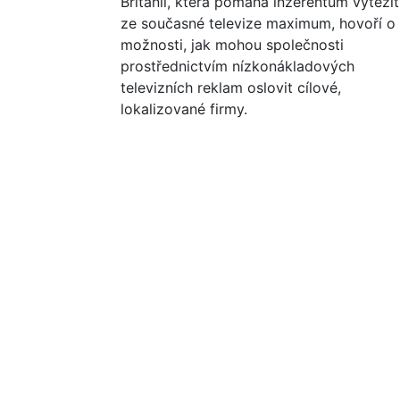
Británii, která pomáhá inzerentům vytěžit
ze současné televize maximum, hovoří o
možnosti, jak mohou společnosti
prostřednictvím nízkonákladových
televizních reklam oslovit cílové,
lokalizované firmy.