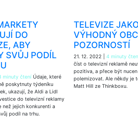
MARKETY
TELEVIZE JAK
UJÍ DO
VÝHODNÝ OBC
ZE, ABY
POZORNOSTÍ
Y SVŮJ PODÍL
21. 12. 2022
|
4 minuty čten
HU
číst o televizní reklamě neu
pozitiva, a přece být nucen
3 minuty čtení
Údaje, které
polemizovat. Ale někdy je t
ně poskytnuty týdeníku
Matt Hill ze Thinkboxu.
, ukazují, že Aldi a Lidl
vestice do televizní reklamy
než jejich konkurenti a
svůj podíl na trhu.