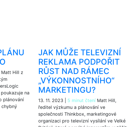
 PLÁNU
JAK MŮŽE TELEVIZNÍ
TO
REKLAMA PODPOŘIT
RŮST NAD RÁMEC
Matt Hill z
„VÝKONNOSTNÍHO“
akým
ersLogic
MARKETINGU?
 poukazuje na
o plánování
13. 11. 2023
|
5 minut čtení
Matt Hill,
e chybný
ředitel výzkumu a plánování ve
společnosti Thinkbox, marketingové
organizaci pro televizní vysílání ve Velké