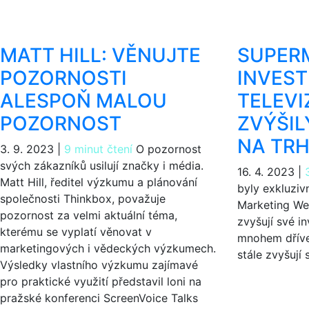
MATT HILL: VĚNUJTE
SUPER
POZORNOSTI
INVEST
ALESPOŇ MALOU
TELEVI
POZORNOST
ZVÝŠIL
NA TR
3. 9. 2023
|
9 minut čtení
O pozornost
svých zákazníků usilují značky i média.
16. 4. 2023
|
Matt Hill, ředitel výzkumu a plánování
byly exkluziv
společnosti Thinkbox, považuje
Marketing Week
pozornost za velmi aktuální téma,
zvyšují své in
kterému se vyplatí věnovat v
mnohem dříve 
marketingových i vědeckých výzkumech.
stále zvyšují 
Výsledky vlastního výzkumu zajímavé
pro praktické využití představil loni na
pražské konferenci ScreenVoice Talks