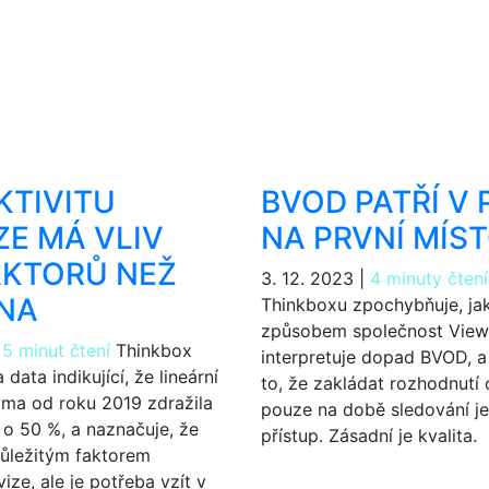
KTIVITU
BVOD PATŘÍ V
ZE MÁ VLIV
NA PRVNÍ MÍS
AKTORŮ NEŽ
3. 12. 2023
|
4 minuty čtení
NA
Thinkboxu zpochybňuje, j
způsobem společnost View
|
5 minut čtení
Thinkbox
interpretuje dopad BVOD, a
data indikující, že lineární
to, že zakládat rozhodnutí 
lama od roku 2019 zdražila
pouze na době sledování j
i o 50 %, a naznačuje, že
přístup. Zásadní je kvalita.
důležitým faktorem
vize, ale je potřeba vzít v