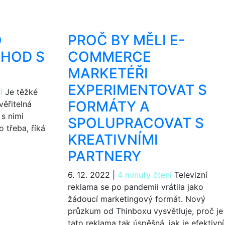
O
PROČ BY MĚLI E-
HOD S
COMMERCE
MARKETÉŘI
EXPERIMENTOVAT S
í
Je těžké
FORMÁTY A
věřitelná
 s nimi
SPOLUPRACOVAT S
o třeba, říká
KREATIVNÍMI
PARTNERY
6. 12. 2022
|
4 minuty čtení
Televizní
reklama se po pandemii vrátila jako
žádoucí marketingový formát. Nový
průzkum od Thinboxu vysvětluje, proč je
tato reklama tak úspěšná, jak je efektivní