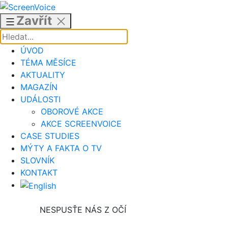
Přejít
k
Zavřít
obsahu
ÚVOD
TÉMA MĚSÍCE
AKTUALITY
MAGAZÍN
UDÁLOSTI
OBOROVÉ AKCE
AKCE SCREENVOICE
CASE STUDIES
MÝTY A FAKTA O TV
SLOVNÍK
KONTAKT
NESPUSŤE NÁS Z OČÍ