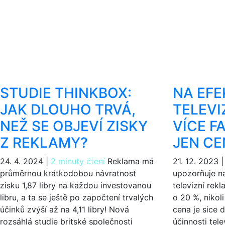
STUDIE THINKBOX:
NA EFE
JAK DLOUHO TRVÁ,
TELEVI
NEŽ SE OBJEVÍ ZISKY
VÍCE F
Z REKLAMY?
JEN CE
24. 4. 2024
|
2 minuty čtení
Reklama má
21. 12. 2023
průměrnou krátkodobou návratnost
upozorňuje na 
zisku 1,87 libry na každou investovanou
televizní rek
libru, a ta se ještě po započtení trvalých
o 20 %, nikol
účinků zvýší až na 4,11 libry! Nová
cena je sice 
rozsáhlá studie britské společnosti
účinnosti tele