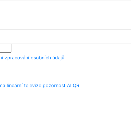
i zpracování osobních údajů
.
ima
lineární televize
pozornost
AI
QR