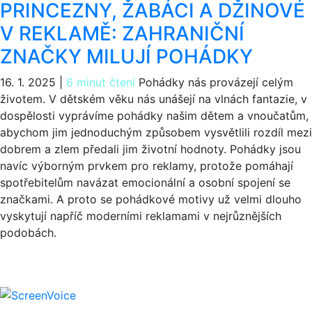
PRINCEZNY, ŽABÁCI A DŽINOVÉ
V REKLAMĚ: ZAHRANIČNÍ
ZNAČKY MILUJÍ POHÁDKY
16. 1. 2025
|
6 minut čtení
Pohádky nás provázejí celým
životem. V dětském věku nás unášejí na vlnách fantazie, v
dospělosti vyprávíme pohádky našim dětem a vnoučatům,
abychom jim jednoduchým způsobem vysvětlili rozdíl mezi
dobrem a zlem předali jim životní hodnoty. Pohádky jsou
navíc výborným prvkem pro reklamy, protože pomáhají
spotřebitelům navázat emocionální a osobní spojení se
značkami. A proto se pohádkové motivy už velmi dlouho
vyskytují napříč moderními reklamami v nejrůznějších
podobách.