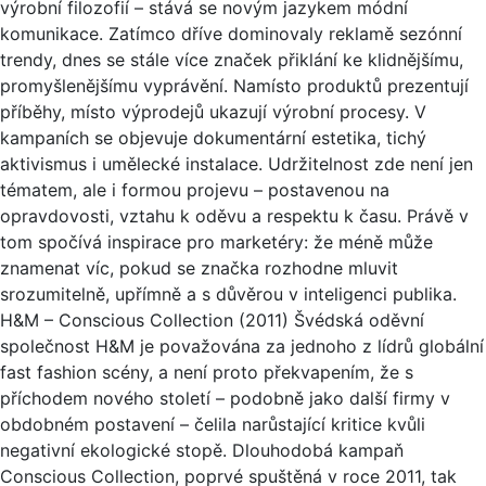
výrobní filozofií – stává se novým jazykem módní
komunikace. Zatímco dříve dominovaly reklamě sezónní
trendy, dnes se stále více značek přiklání ke klidnějšímu,
promyšlenějšímu vyprávění. Namísto produktů prezentují
příběhy, místo výprodejů ukazují výrobní procesy. V
kampaních se objevuje dokumentární estetika, tichý
aktivismus i umělecké instalace. Udržitelnost zde není jen
tématem, ale i formou projevu – postavenou na
opravdovosti, vztahu k oděvu a respektu k času. Právě v
tom spočívá inspirace pro marketéry: že méně může
znamenat víc, pokud se značka rozhodne mluvit
srozumitelně, upřímně a s důvěrou v inteligenci publika.
H&M – Conscious Collection (2011) Švédská oděvní
společnost H&M je považována za jednoho z lídrů globální
fast fashion scény, a není proto překvapením, že s
příchodem nového století – podobně jako další firmy v
obdobném postavení – čelila narůstající kritice kvůli
negativní ekologické stopě. Dlouhodobá kampaň
Conscious Collection, poprvé spuštěná v roce 2011, tak