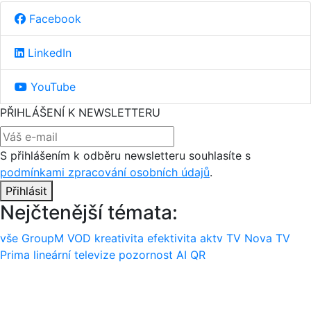
Facebook
LinkedIn
YouTube
PŘIHLÁŠENÍ K NEWSLETTERU
S přihlášením k odběru newsletteru souhlasíte s
podmínkami zpracování osobních údajů
.
Přihlásit
Nejčtenější témata:
vše
GroupM
VOD
kreativita
efektivita
aktv
TV Nova
TV
Prima
lineární televize
pozornost
AI
QR