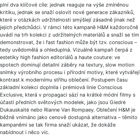
plní dva klíčové cíle: jednak reaguje na výše zmíněnou
kritiku, jednak se snaží oslovit nové generace zákazníků,
které v otázkách udržitelnosti smýšlejí zásadně jinak než
jejich předchůdci. V rámci této kampaně H&M každoročně
uvádí na trh kolekci z udržitelných materiálů a snaží se tím
demonstrovat, že i fast fashion může být tzv. conscious –
tedy uvědomělá a ohleduplná. Vizuálně kampaň čerpá z
estetiky high fashion editoriálů a haute couture: ve
spotech dominují detailní záběry na textury, slow motion
snímky výrobního procesu i přírodní motivy, které vytvářejí
kontrast k modernímu střihu oblečení. Postupem času
základní kolekci doplnila i prémiová linie Conscious
Exclusive, která v propagaci sází na krátké módní filmy s
účastí předních světových modelek, jako jsou Giedrė
Dukauskaitė nebo Rianne Van Rompaey. Oblečení H&M je
běžně vnímáno jako cenově dostupná alternativa – těmito
kampaněmi se tak firma snaží ukázat, že dokáže
nabídnout i něco víc.