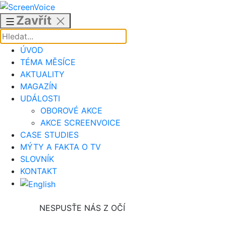
Přejít
k
Zavřít
obsahu
ÚVOD
TÉMA MĚSÍCE
AKTUALITY
MAGAZÍN
UDÁLOSTI
OBOROVÉ AKCE
AKCE SCREENVOICE
CASE STUDIES
MÝTY A FAKTA O TV
SLOVNÍK
KONTAKT
NESPUSŤE NÁS Z OČÍ