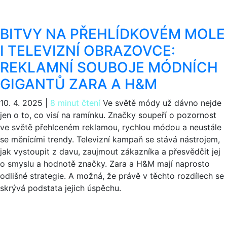
BITVY NA PŘEHLÍDKOVÉM MOLE
I TELEVIZNÍ OBRAZOVCE:
REKLAMNÍ SOUBOJE MÓDNÍCH
GIGANTŮ ZARA A H&M
10. 4. 2025
|
8 minut čtení
Ve světě módy už dávno nejde
jen o to, co visí na ramínku. Značky soupeří o pozornost
ve světě přehlceném reklamou, rychlou módou a neustále
se měnícími trendy. Televizní kampaň se stává nástrojem,
jak vystoupit z davu, zaujmout zákazníka a přesvědčit jej
o smyslu a hodnotě značky. Zara a H&M mají naprosto
odlišné strategie. A možná, že právě v těchto rozdílech se
skrývá podstata jejich úspěchu.