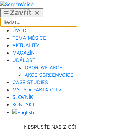
Přejít
k
Zavřít
obsahu
ÚVOD
TÉMA MĚSÍCE
AKTUALITY
MAGAZÍN
UDÁLOSTI
OBOROVÉ AKCE
AKCE SCREENVOICE
CASE STUDIES
MÝTY A FAKTA O TV
SLOVNÍK
KONTAKT
NESPUSŤE NÁS Z OČÍ