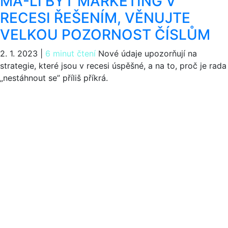
MÁ-LI BÝT MARKETING V
RECESI ŘEŠENÍM, VĚNUJTE
VELKOU POZORNOST ČÍSLŮM
2. 1. 2023
|
6 minut čtení
Nové údaje upozorňují na
strategie, které jsou v recesi úspěšné, a na to, proč je rada
„nestáhnout se” příliš příkrá.