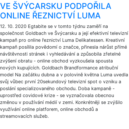
VE ŠVÝCARSKU PODPOŘILA
ONLINE ŘEZNICTVÍ LUMA
12. 10. 2020
Egtabite se v tomto týdnu zaměří na
společnost Goldbach ve Švýcarsku a její efektivní televizní
kampaň pro online řeznictví Luma Delikatessen. Kreativní
kampaň posílila povědomí o značce, přinesla nárůst přímé
návštěvnosti stránek i vyhledávání a způsobila zřetelné
zvýšení obratu - online obchod vyzkoušela spousta
nových kupujících. Goldbach Brandformance atribuční
model Na začátku dubna a v polovině května Luma uvedla
svůj vůbec první 20sekundový televizní spot o vzniku a
poslání specializovaného obchodu. Doba kampaně -
uprostřed covidové krize - se vyznačovala obecnou
změnou v používání médií v zemi. Konkrétněji se zvýšilo
využívání online platforem, online obchodů a
streamovacích služeb.