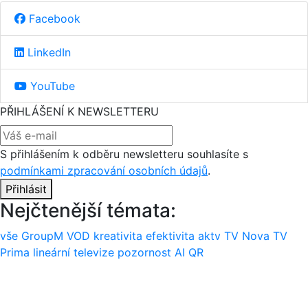
Facebook
LinkedIn
YouTube
PŘIHLÁŠENÍ K NEWSLETTERU
S přihlášením k odběru newsletteru souhlasíte s
podmínkami zpracování osobních údajů
.
Přihlásit
Nejčtenější témata:
vše
GroupM
VOD
kreativita
efektivita
aktv
TV Nova
TV
Prima
lineární televize
pozornost
AI
QR