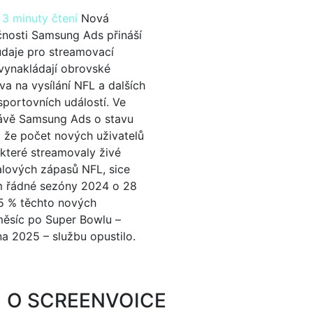
|
3 minuty čtení
Nová
čnosti Samsung Ads přináší
údaje pro streamovací
 vynakládají obrovské
va na vysílání NFL a dalších
portovních událostí. Ve
rávě Samsung Ads o stavu
 že počet nových uživatelů
, které streamovaly živé
alových zápasů NFL, sice
m řádné sezóny 2024 o 28
5 % těchto nových
 měsíc po Super Bowlu –
a 2025 – službu opustilo.
O SCREENVOICE