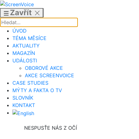
Přejít
k
Zavřít
obsahu
ÚVOD
TÉMA MĚSÍCE
AKTUALITY
MAGAZÍN
UDÁLOSTI
OBOROVÉ AKCE
AKCE SCREENVOICE
CASE STUDIES
MÝTY A FAKTA O TV
SLOVNÍK
KONTAKT
NESPUSŤE NÁS Z OČÍ