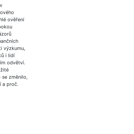
 v
Nového
hlé ověření
ubokou
ázorů
nančních
sti výzkumu,
 i lidí
ním odvětví.
žité
o se změnilo,
 a proč.