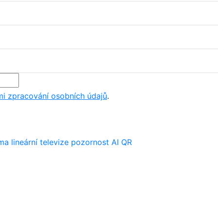
i zpracování osobních údajů
.
ima
lineární televize
pozornost
AI
QR