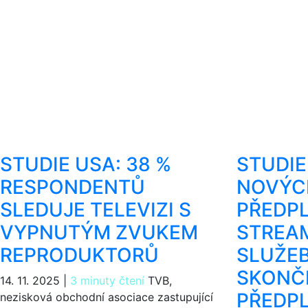
STUDIE USA: 38 %
STUDIE
RESPONDENTŮ
NOVÝC
SLEDUJE TELEVIZI S
PŘEDPL
VYPNUTÝM ZVUKEM
STREA
REPRODUKTORŮ
SLUŽEB
SKONČE
14. 11. 2025
|
3 minuty čtení
TVB,
PŘEDP
nezisková obchodní asociace zastupující