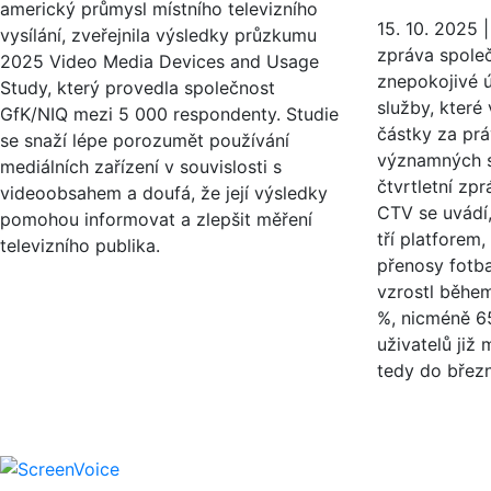
americký průmysl místního televizního
15. 10. 2025
vysílání, zveřejnila výsledky průzkumu
zpráva spole
2025 Video Media Devices and Usage
znepokojivé 
Study, který provedla společnost
služby, které
GfK/NIQ mezi 5 000 respondenty. Studie
částky za prá
se snaží lépe porozumět používání
významných s
mediálních zařízení v souvislosti s
čtvrtletní zp
videoobsahem a doufá, že její výsledky
CTV se uvádí,
pomohou informovat a zlepšit měření
tří platforem
televizního publika.
přenosy fotb
vzrostl běhe
%, nicméně 6
uživatelů již
tedy do březn