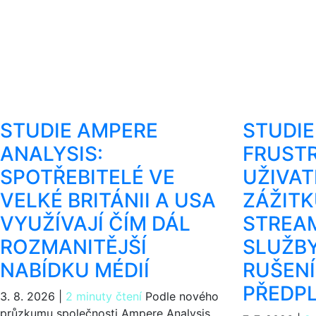
STUDIE AMPERE
STUDIE
ANALYSIS:
FRUSTR
SPOTŘEBITELÉ VE
UŽIVA
VELKÉ BRITÁNII A USA
ZÁŽITK
VYUŽÍVAJÍ ČÍM DÁL
STREA
ROZMANITĚJŠÍ
SLUŽBY
NABÍDKU MÉDIÍ
RUŠENÍ
PŘEDP
3. 8. 2026
|
2 minuty čtení
Podle nového
průzkumu společnosti Ampere Analysis