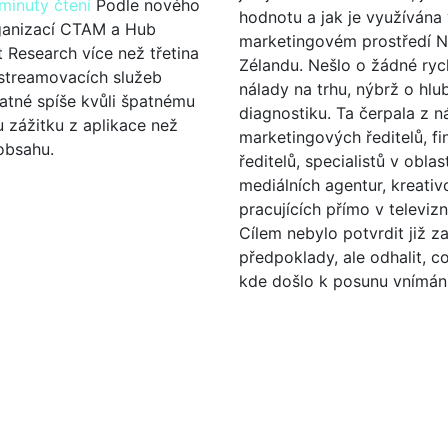
minuty čtení
Podle nového
hodnotu a jak je využívána
anizací CTAM a Hub
marketingovém prostředí 
 Research více než třetina
Zélandu. Nešlo o žádné ryc
 streamovacích služeb
nálady na trhu, nýbrž o hl
latné spíše kvůli špatnému
diagnostiku. Ta čerpala z n
 zážitku z aplikace než
marketingových ředitelů, fi
 obsahu.
ředitelů, specialistů v obla
mediálních agentur, kreativců
pracujících přímo v televiz
Cílem nebylo potvrdit již za
předpoklady, ale odhalit, c
kde došlo k posunu vnímání