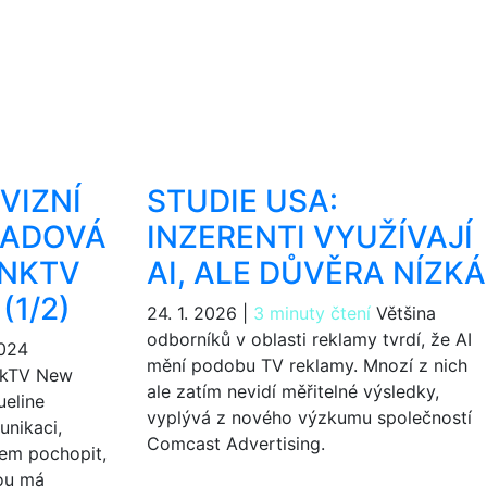
VIZNÍ
STUDIE USA:
PADOVÁ
INZERENTI VYUŽÍVAJÍ
INKTV
AI, ALE DŮVĚRA NÍZKÁ
(1/2)
24. 1. 2026
|
3 minuty čtení
Většina
odborníků v oblasti reklamy tvrdí, že AI
024
mění podobu TV reklamy. Mnozí z nich
inkTV New
ale zatím nevidí měřitelné výsledky,
eline
vyplývá z nového výzkumu společností
unikaci,
Comcast Advertising.
lem pochopit,
kou má