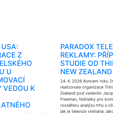
 USA:
PARADOX TELE
ACE Z
REKLAMY: PŘÍ
TELSKÉHO
STUDIE OD TH
U U
NEW ZEALAND 
MOVACÍ
24. 4. 2026
Koncem roku 2
 VEDOU K
realizovala organizace Th
Zealand pod vedením Jacqu
Freeman, ředitelky pro kom
LATNÉHO
rozsáhlou analýzu trhu s cí
jak je televize vnímána, ja