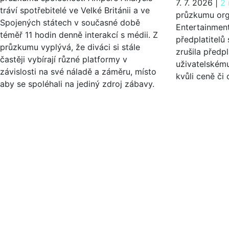
7. 7. 2026
|
2 
tráví spotřebitelé ve Velké Británii a ve
průzkumu org
Spojených státech v současné době
Entertainment
téměř 11 hodin denně interakcí s médii. Z
předplatitelů
průzkumu vyplývá, že diváci si stále
zrušila předp
častěji vybírají různé platformy v
uživatelskému
závislosti na své náladě a záměru, místo
kvůli ceně či
aby se spoléhali na jediný zdroj zábavy.