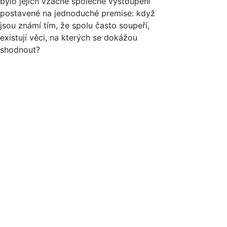
bylo jejich vzácné společné vystoupení
postavené na jednoduché premise: když
jsou známí tím, že spolu často soupeří,
existují věci, na kterých se dokážou
shodnout?