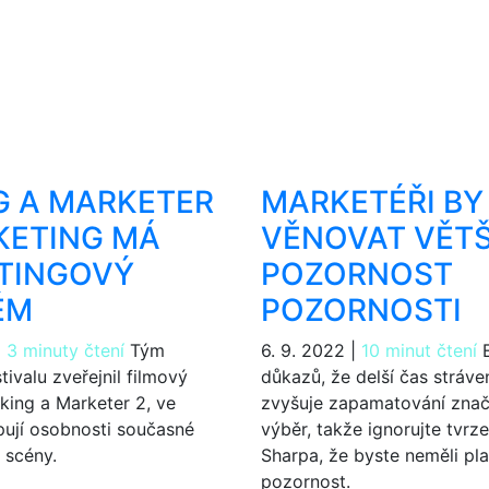
G A MARKETER
MARKETÉŘI BY
KETING MÁ
VĚNOVAT VĚTŠ
TINGOVÝ
POZORNOST
ÉM
POZORNOSTI
|
3 minuty čtení
Tým
6. 9. 2022
|
10 minut čtení
E
ivalu zveřejnil filmový
důkazů, že delší čas stráv
ing a Marketer 2, ve
zvyšuje zapamatování značk
pují osobnosti současné
výběr, takže ignorujte tvrz
 scény.
Sharpa, že byste neměli plat
pozornost.