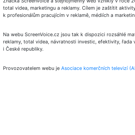
Značka ScreenVoice a stejnojmenný web vznikly v roce 20
total videa, marketingu a reklamy. Cílem je zaštítit akti
k profesionálům pracujícím v reklamě, médiích a marketing
Na webu ScreenVoice.cz jsou tak k dispozici rozsáhlé mate
reklamy, total videa, návratnosti investic, efektivity, řad
i České republiky.
Provozovatelem webu je
Asociace komerčních televizí (