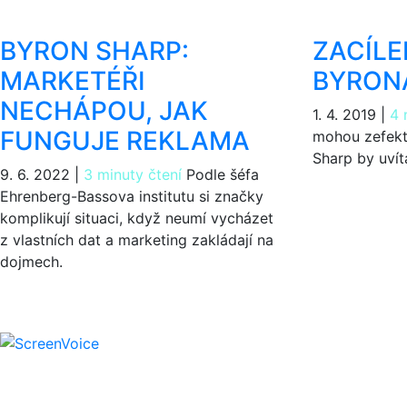
BYRON SHARP:
ZACÍLE
MARKETÉŘI
BYRON
NECHÁPOU, JAK
1. 4. 2019
|
4 
FUNGUJE REKLAMA
mohou zefekti
Sharp by uvíta
9. 6. 2022
|
3 minuty čtení
Podle šéfa
Ehrenberg-Bassova institutu si značky
komplikují situaci, když neumí vycházet
z vlastních dat a marketing zakládají na
dojmech.