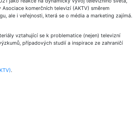
21 jako reakce na dynamický vývoj televizního světa,
vity Asociace komerčních televizí (AKTV) směrem
u, ale i veřejnosti, která se o média a marketing zajímá.
riály vztahující se k problematice (nejen) televizní
a výzkumů, případových studií a inspirace ze zahraničí
AKTV)
.