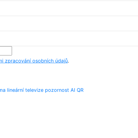
i zpracování osobních údajů
.
ima
lineární televize
pozornost
AI
QR