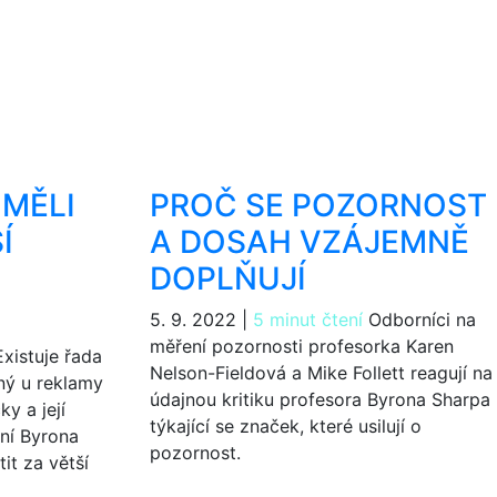
 MĚLI
PROČ SE POZORNOST
Í
A DOSAH VZÁJEMNĚ
DOPLŇUJÍ
5. 9. 2022
|
5 minut čtení
Odborníci na
měření pozornosti profesorka Karen
xistuje řada
Nelson-Fieldová a Mike Follett reagují na
ený u reklamy
údajnou kritiku profesora Byrona Sharpa
y a její
týkající se značek, které usilují o
ení Byrona
pozornost.
it za větší