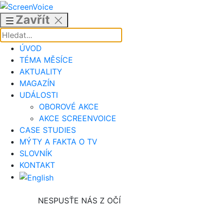
Přejít
k
Zavřít
obsahu
ÚVOD
TÉMA MĚSÍCE
AKTUALITY
MAGAZÍN
UDÁLOSTI
OBOROVÉ AKCE
AKCE SCREENVOICE
CASE STUDIES
MÝTY A FAKTA O TV
SLOVNÍK
KONTAKT
NESPUSŤE NÁS Z OČÍ