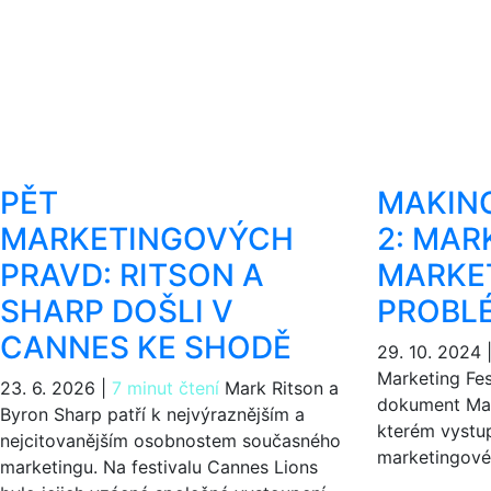
PĚT
MAKIN
MARKETINGOVÝCH
2: MAR
PRAVD: RITSON A
MARKE
SHARP DOŠLI V
PROBL
CANNES KE SHODĚ
29. 10. 2024
Marketing Fest
23. 6. 2026
|
7 minut čtení
Mark Ritson a
dokument Mak
Byron Sharp patří k nejvýraznějším a
kterém vystu
nejcitovanějším osobnostem současného
marketingové
marketingu. Na festivalu Cannes Lions