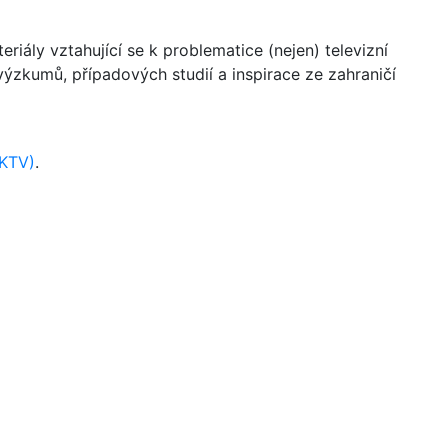
riály vztahující se k problematice (nejen) televizní
a výzkumů, případových studií a inspirace ze zahraničí
AKTV)
.