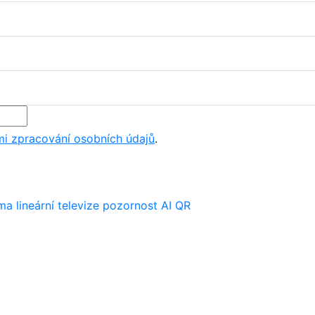
i zpracování osobních údajů
.
ima
lineární televize
pozornost
AI
QR