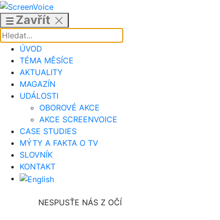
Přejít
k
Zavřít
obsahu
ÚVOD
TÉMA MĚSÍCE
AKTUALITY
MAGAZÍN
UDÁLOSTI
OBOROVÉ AKCE
AKCE SCREENVOICE
CASE STUDIES
MÝTY A FAKTA O TV
SLOVNÍK
KONTAKT
NESPUSŤE NÁS Z OČÍ