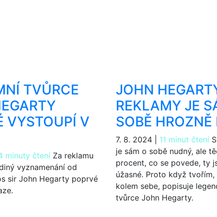
MNÍ TVŮRCE
JOHN HEGARTY
HEGARTY
REKLAMY JE S
 VYSTOUPÍ V
SOBĚ HROZNĚ
7. 8. 2024
|
11 minut čtení
S
je sám o sobě nudný, ale t
4 minuty čtení
Za reklamu
procent, co se povede, ty 
ediný vyznamenání od
úžasné. Proto když tvořím, 
os sir John Hegarty poprvé
kolem sebe, popisuje legen
aze.
tvůrce John Hegarty.