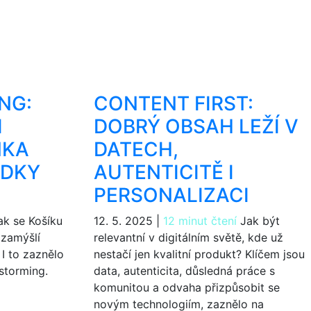
NG:
CONTENT FIRST:
I
DOBRÝ OBSAH LEŽÍ V
NKA
DATECH,
EDKY
AUTENTICITĚ I
PERSONALIZACI
k se Košíku
12. 5. 2025
|
12 minut čtení
Jak být
 zamýšlí
relevantní v digitálním světě, kde už
I to zaznělo
nestačí jen kvalitní produkt? Klíčem jsou
storming.
data, autenticita, důsledná práce s
komunitou a odvaha přizpůsobit se
novým technologiím, zaznělo na