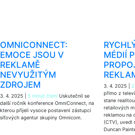
OMNICONNECT:
RYCHLÝ
EMOCE JSOU V
MÉDIÍ 
REKLAMĚ
PROPOJ
NEVYUŽITÝM
REKLA
ZDROJEM
3. 4. 2025
|
2
přímo z telev
3. 4. 2025
|
5 minut čtení
Uskutečnil se
stane realitou
další ročník konference OmniConnect, na
retailových mé
kterou přijeli vysoce postavení zástupci
reklamou na 
síťových agentur skupiny Omnicom.
(CTV), uvedl
Duncan Painte