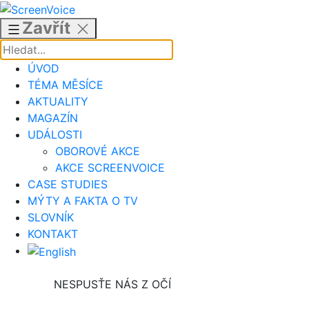
Přejít
k
Zavřít
obsahu
ÚVOD
TÉMA MĚSÍCE
AKTUALITY
MAGAZÍN
UDÁLOSTI
OBOROVÉ AKCE
AKCE SCREENVOICE
CASE STUDIES
MÝTY A FAKTA O TV
SLOVNÍK
KONTAKT
NESPUSŤE NÁS Z OČÍ