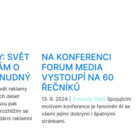
: SVĚT
NA KONFERENCI
ÁM O
FORUM MEDIA
 NUDNÝ
VYSTOUPÍ NA 60
ŘEČNÍKŮ
vět reklamy
ěch deset
13. 9. 2024
|
3 minuty čtení
Spojujícím
jsou pak
motivem konference je fenomén AI se
rozhlížím se
všemi jejími dobrými i špatnými
dární reklamní
stránkami.