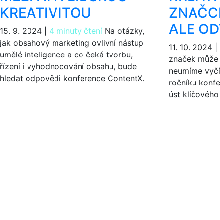
KREATIVITOU
ZNAČC
ALE O
15. 9. 2024
|
4 minuty čtení
Na otázky,
jak obsahový marketing ovlivní nástup
11. 10. 2024
|
umělé inteligence a co čeká tvorbu,
značek může b
řízení i vyhodnocování obsahu, bude
neumíme vyčís
hledat odpovědi konference ContentX.
ročníku konf
úst klíčového