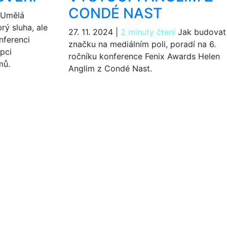
CONDÉ NAST
Umělá
rý sluha, ale
27. 11. 2024
|
2 minuty čtení
Jak budovat
nferenci
značku na mediálním poli, poradí na 6.
pci
ročníku konference Fenix Awards Helen
mů.
Anglim z Condé Nast.