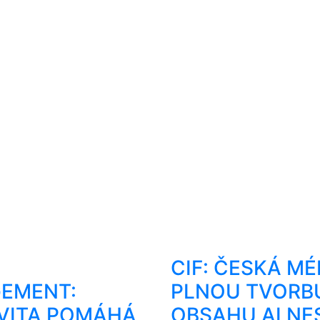
CIF: ČESKÁ MÉ
EMENT:
PLNOU TVORB
VITA POMÁHÁ
OBSAHU AI NE