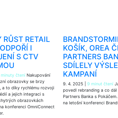
 RŮST RETAIL
BRANDSTORMI
PODPOŘÍ I
KOŠÍK, OREA Č
ENÍ S CTV
PARTNERS BA
MOU
SDÍLELY VÝSL
KAMPANÍ
 minuty čtení
Nakupování
izní obrazovky se brzy
9. 4. 2025
|
9 minut čtení
Ja
, a to díky rychlému rozvoji
povedl rebranding a co dál
dií a jejich integraci s
Partners Banka s Pokáčem. 
chytrých obrazovkách
na letošní konferenci Brand
 na konferenci OmniConnect
r.