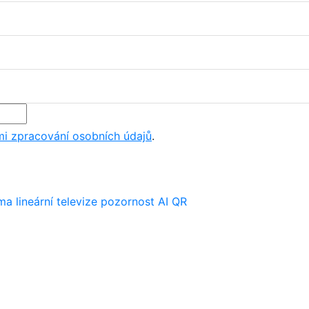
i zpracování osobních údajů
.
ima
lineární televize
pozornost
AI
QR