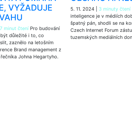
E, VYŽADUJE
5. 11. 2024
|
3 minuty čtení
DVAHU
inteligence je v médiích dob
špatný pán, shodli se na ko
7 minut čtení
Pro budování
Czech Internet Forum zástu
ýt důležité i to, co
tuzemských mediálních do
lit, zaznělo na letošním
erence Brand management z
 řečníka Johna Hegartyho.