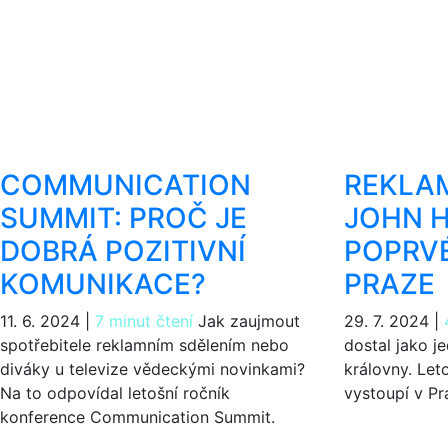
COMMUNICATION
REKLA
SUMMIT: PROČ JE
JOHN 
DOBRÁ POZITIVNÍ
POPRVÉ
KOMUNIKACE?
PRAZE
11. 6. 2024
|
7 minut čtení
Jak zaujmout
29. 7. 2024
|
spotřebitele reklamním sdělením nebo
dostal jako j
diváky u televize vědeckými novinkami?
královny. Let
Na to odpovídal letošní ročník
vystoupí v Pr
konference Communication Summit.