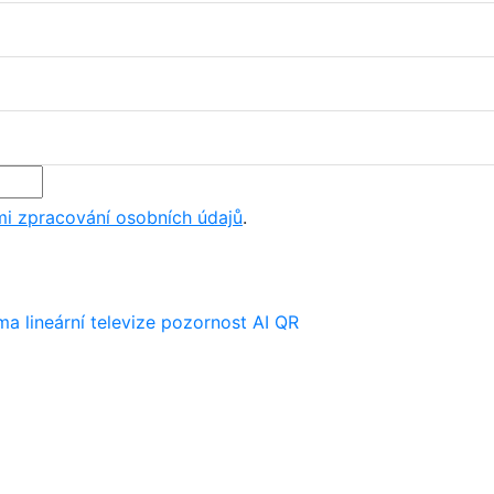
i zpracování osobních údajů
.
ima
lineární televize
pozornost
AI
QR