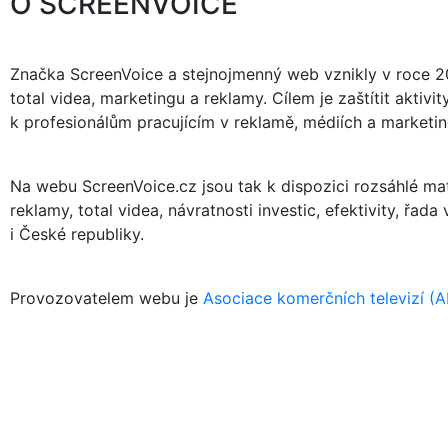
O SCREENVOICE
Značka ScreenVoice a stejnojmenný web vznikly v roce 20
total videa, marketingu a reklamy. Cílem je zaštítit akti
k profesionálům pracujícím v reklamě, médiích a marketing
Na webu ScreenVoice.cz jsou tak k dispozici rozsáhlé mate
reklamy, total videa, návratnosti investic, efektivity, řad
i České republiky.
Provozovatelem webu je
Asociace komerčních televizí (