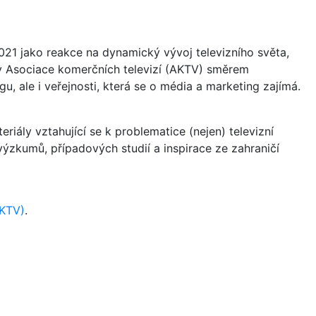
21 jako reakce na dynamický vývoj televizního světa,
vity Asociace komerčních televizí (AKTV) směrem
u, ale i veřejnosti, která se o média a marketing zajímá.
riály vztahující se k problematice (nejen) televizní
a výzkumů, případových studií a inspirace ze zahraničí
AKTV)
.