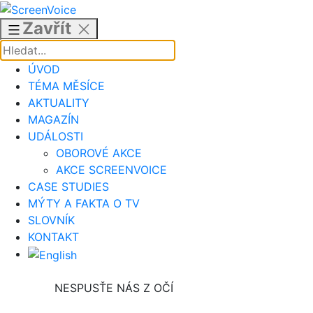
Přejít
k
Zavřít
obsahu
ÚVOD
TÉMA MĚSÍCE
AKTUALITY
MAGAZÍN
UDÁLOSTI
OBOROVÉ AKCE
AKCE SCREENVOICE
CASE STUDIES
MÝTY A FAKTA O TV
SLOVNÍK
KONTAKT
NESPUSŤE NÁS Z OČÍ