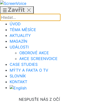
Přejít
k
Zavřít
obsahu
ÚVOD
TÉMA MĚSÍCE
AKTUALITY
MAGAZÍN
UDÁLOSTI
OBOROVÉ AKCE
AKCE SCREENVOICE
CASE STUDIES
MÝTY A FAKTA O TV
SLOVNÍK
KONTAKT
NESPUSŤE NÁS Z OČÍ