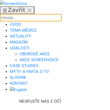
Přejít
k
Zavřít
obsahu
ÚVOD
TÉMA MĚSÍCE
AKTUALITY
MAGAZÍN
UDÁLOSTI
OBOROVÉ AKCE
AKCE SCREENVOICE
CASE STUDIES
MÝTY A FAKTA O TV
SLOVNÍK
KONTAKT
NESPUSŤE NÁS Z OČÍ