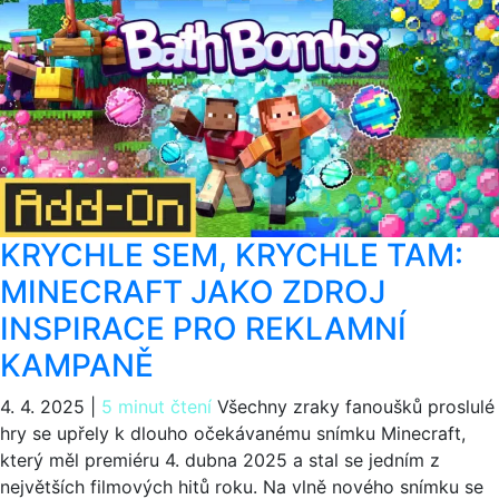
KRYCHLE SEM, KRYCHLE TAM:
MINECRAFT JAKO ZDROJ
INSPIRACE PRO REKLAMNÍ
KAMPANĚ
4. 4. 2025
|
5 minut čtení
Všechny zraky fanoušků proslulé
hry se upřely k dlouho očekávanému snímku Minecraft,
který měl premiéru 4. dubna 2025 a stal se jedním z
největších filmových hitů roku. Na vlně nového snímku se