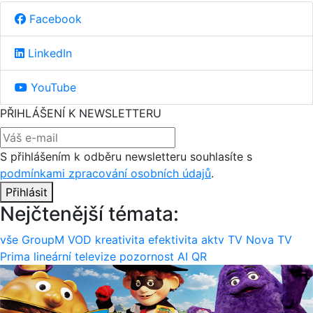
Facebook
LinkedIn
YouTube
PŘIHLÁŠENÍ K NEWSLETTERU
S přihlášením k odběru newsletteru souhlasíte s
podmínkami zpracování osobních údajů
.
Přihlásit
Nejčtenější témata:
vše
GroupM
VOD
kreativita
efektivita
aktv
TV Nova
TV
Prima
lineární televize
pozornost
AI
QR