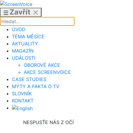
Přejít
k
Zavřít
obsahu
ÚVOD
TÉMA MĚSÍCE
AKTUALITY
MAGAZÍN
UDÁLOSTI
OBOROVÉ AKCE
AKCE SCREENVOICE
CASE STUDIES
MÝTY A FAKTA O TV
SLOVNÍK
KONTAKT
NESPUSŤE NÁS Z OČÍ