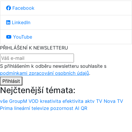
Facebook
LinkedIn
YouTube
PŘIHLÁŠENÍ K NEWSLETTERU
S přihlášením k odběru newsletteru souhlasíte s
podmínkami zpracování osobních údajů
.
Přihlásit
Nejčtenější témata:
vše
GroupM
VOD
kreativita
efektivita
aktv
TV Nova
TV
Prima
lineární televize
pozornost
AI
QR