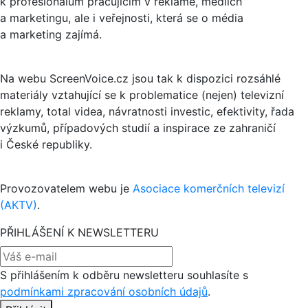
k profesionálům pracujícím v reklamě, médiích
a marketingu, ale i veřejnosti, která se o média
a marketing zajímá.
Na webu ScreenVoice.cz jsou tak k dispozici rozsáhlé
materiály vztahující se k problematice (nejen) televizní
reklamy, total videa, návratnosti investic, efektivity, řada
výzkumů, případových studií a inspirace ze zahraničí
i České republiky.
Provozovatelem webu je
Asociace komerčních televizí
(AKTV)
.
PŘIHLÁŠENÍ K NEWSLETTERU
S přihlášením k odběru newsletteru souhlasíte s
podmínkami zpracování osobních údajů
.