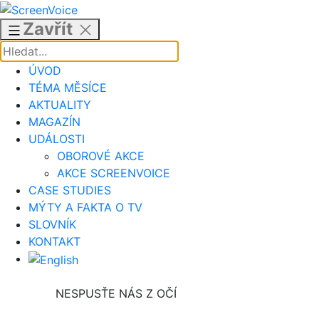
Přejít
k
Zavřít
obsahu
ÚVOD
TÉMA MĚSÍCE
AKTUALITY
MAGAZÍN
UDÁLOSTI
OBOROVÉ AKCE
AKCE SCREENVOICE
CASE STUDIES
MÝTY A FAKTA O TV
SLOVNÍK
KONTAKT
NESPUSŤE NÁS Z OČÍ