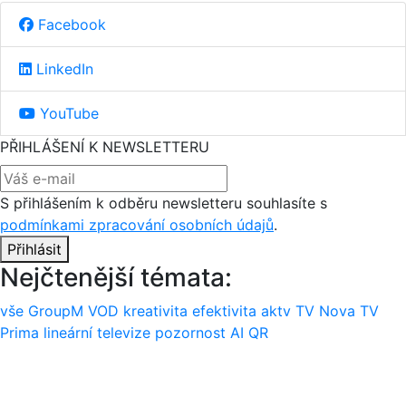
Facebook
LinkedIn
YouTube
PŘIHLÁŠENÍ K NEWSLETTERU
S přihlášením k odběru newsletteru souhlasíte s
podmínkami zpracování osobních údajů
.
Přihlásit
Nejčtenější témata:
vše
GroupM
VOD
kreativita
efektivita
aktv
TV Nova
TV
Prima
lineární televize
pozornost
AI
QR