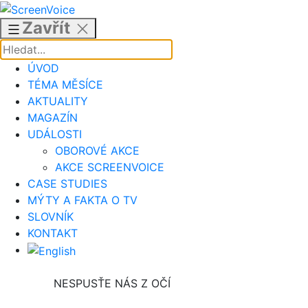
Přejít
k
Zavřít
obsahu
ÚVOD
TÉMA MĚSÍCE
AKTUALITY
MAGAZÍN
UDÁLOSTI
OBOROVÉ AKCE
AKCE SCREENVOICE
CASE STUDIES
MÝTY A FAKTA O TV
SLOVNÍK
KONTAKT
NESPUSŤE NÁS Z OČÍ