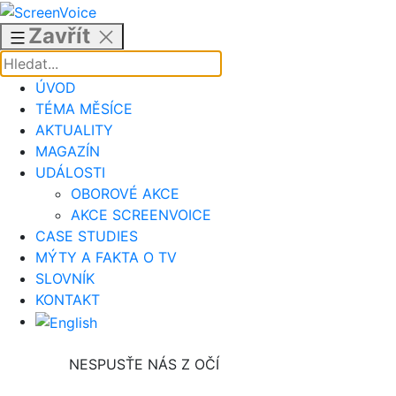
Přejít
k
Zavřít
obsahu
ÚVOD
TÉMA MĚSÍCE
AKTUALITY
MAGAZÍN
UDÁLOSTI
OBOROVÉ AKCE
AKCE SCREENVOICE
CASE STUDIES
MÝTY A FAKTA O TV
SLOVNÍK
KONTAKT
NESPUSŤE NÁS Z OČÍ