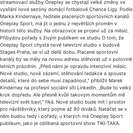
streamovací služby Oneplay se chystají velké změny ve
vysílání nové sezóny domácí fotbalové Chance Ligy. Podle
Marka Kindernaye, ředitele placených sportovních kanálů
Oneplay Sport, má jít o jednu z největších proměn v
historii této služby. Na obrazovce se projeví už za měsíc.
Přibydou pořady s živým publikem ve studiu O tom, že
Oneplay Sport chystá nové televizní studio v budově
Stages Praha, se ví už delší dobu. Placené sportovní
kanály by se měly na novou adresu stěhovat už v polovině
letních prázdnin. „Před námi je opravdu intenzivní měsíc.
Nové studio, nové zázemí, stěhování redakce a spousta
detailů, které do sebe musí zapadnout,“ přiblížil Marek
Kindernay na profesní sociální síti LinkedIn. „Bude to velký
krok dopředu. Ale přesně kvůli takovým momentům mě
televizní svět baví,“ říká. Nové studio bude mít i prostor
pro návštěvníky, který pojme až 80 diváků. Natáčet se v
něm budou tedy i pořady, u kterých má Oneplay Sport
publikum, jako je oblíbená sportovní show TIKI-TAKA.