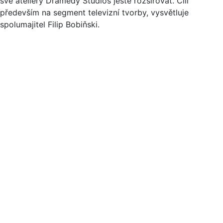
své ateliéry Dramedy Studios ještě rozšiřovat. Cílí
především na segment televizní tvorby, vysvětluje
spolumajitel Filip Bobiňski.