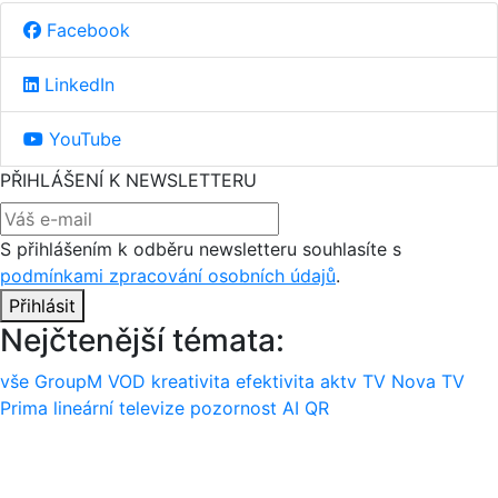
Facebook
LinkedIn
YouTube
PŘIHLÁŠENÍ K NEWSLETTERU
S přihlášením k odběru newsletteru souhlasíte s
podmínkami zpracování osobních údajů
.
Přihlásit
Nejčtenější témata:
vše
GroupM
VOD
kreativita
efektivita
aktv
TV Nova
TV
Prima
lineární televize
pozornost
AI
QR