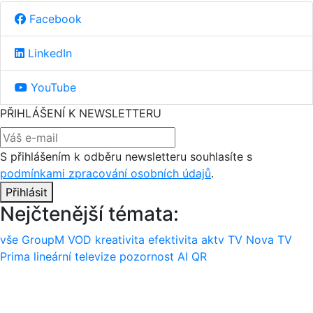
Facebook
LinkedIn
YouTube
PŘIHLÁŠENÍ K NEWSLETTERU
S přihlášením k odběru newsletteru souhlasíte s
podmínkami zpracování osobních údajů
.
Přihlásit
Nejčtenější témata:
vše
GroupM
VOD
kreativita
efektivita
aktv
TV Nova
TV
Prima
lineární televize
pozornost
AI
QR