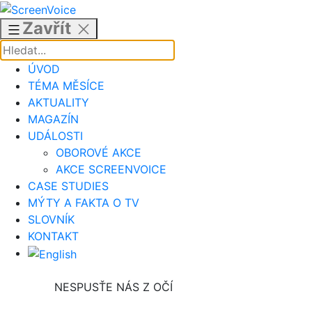
Přejít
k
Zavřít
obsahu
ÚVOD
TÉMA MĚSÍCE
AKTUALITY
MAGAZÍN
UDÁLOSTI
OBOROVÉ AKCE
AKCE SCREENVOICE
CASE STUDIES
MÝTY A FAKTA O TV
SLOVNÍK
KONTAKT
NESPUSŤE NÁS Z OČÍ