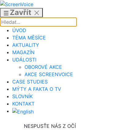
Přejít
k
Zavřít
obsahu
ÚVOD
TÉMA MĚSÍCE
AKTUALITY
MAGAZÍN
UDÁLOSTI
OBOROVÉ AKCE
AKCE SCREENVOICE
CASE STUDIES
MÝTY A FAKTA O TV
SLOVNÍK
KONTAKT
NESPUSŤE NÁS Z OČÍ