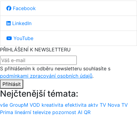
Facebook
LinkedIn
YouTube
PŘIHLÁŠENÍ K NEWSLETTERU
S přihlášením k odběru newsletteru souhlasíte s
podmínkami zpracování osobních údajů
.
Přihlásit
Nejčtenější témata:
vše
GroupM
VOD
kreativita
efektivita
aktv
TV Nova
TV
Prima
lineární televize
pozornost
AI
QR