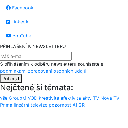
Facebook
LinkedIn
YouTube
PŘIHLÁŠENÍ K NEWSLETTERU
S přihlášením k odběru newsletteru souhlasíte s
podmínkami zpracování osobních údajů
.
Přihlásit
Nejčtenější témata:
vše
GroupM
VOD
kreativita
efektivita
aktv
TV Nova
TV
Prima
lineární televize
pozornost
AI
QR