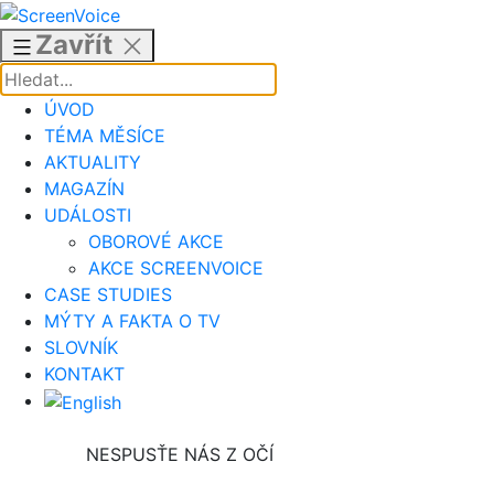
Přejít
k
Zavřít
obsahu
ÚVOD
TÉMA MĚSÍCE
AKTUALITY
MAGAZÍN
UDÁLOSTI
OBOROVÉ AKCE
AKCE SCREENVOICE
CASE STUDIES
MÝTY A FAKTA O TV
SLOVNÍK
KONTAKT
NESPUSŤE NÁS Z OČÍ