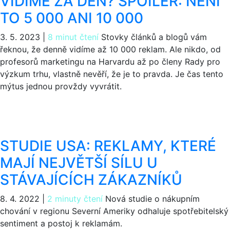
VIDÍME ZA DEN? SPOILER: NENÍ
TO 5 000 ANI 10 000
3. 5. 2023
|
8 minut čtení
Stovky článků a blogů vám
řeknou, že denně vidíme až 10 000 reklam. Ale nikdo, od
profesorů marketingu na Harvardu až po členy Rady pro
výzkum trhu, vlastně nevěří, že je to pravda. Je čas tento
mýtus jednou provždy vyvrátit.
STUDIE USA: REKLAMY, KTERÉ
MAJÍ NEJVĚTŠÍ SÍLU U
STÁVAJÍCÍCH ZÁKAZNÍKŮ
8. 4. 2022
|
2 minuty čtení
Nová studie o nákupním
chování v regionu Severní Ameriky odhaluje spotřebitelský
sentiment a postoj k reklamám.