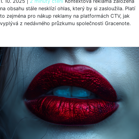
1. 10. 2025
|
2 minuty čtení
Kontextová reklama založená
na obsahu stále nesklízí ohlas, který by si zasloužila. Platí
to zejména pro nákup reklamy na platformách CTV, jak
vyplývá z nedávného průzkumu společnosti Gracenote.