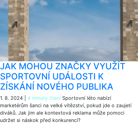
JAK MOHOU ZNAČKY VYUŽÍT
SPORTOVNÍ UDÁLOSTI K
ZÍSKÁNÍ NOVÉHO PUBLIKA
1. 8. 2024
|
4 minuty čtení
Sportovní léto nabízí
marketérům šanci na velké vítězství, pokud jde o zaujetí
diváků. Jak jim ale kontextová reklama může pomoci
udržet si náskok před konkurencí?