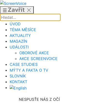
Přejít
k
Zavřít
obsahu
ÚVOD
TÉMA MĚSÍCE
AKTUALITY
MAGAZÍN
UDÁLOSTI
OBOROVÉ AKCE
AKCE SCREENVOICE
CASE STUDIES
MÝTY A FAKTA O TV
SLOVNÍK
KONTAKT
NESPUSŤE NÁS Z OČÍ