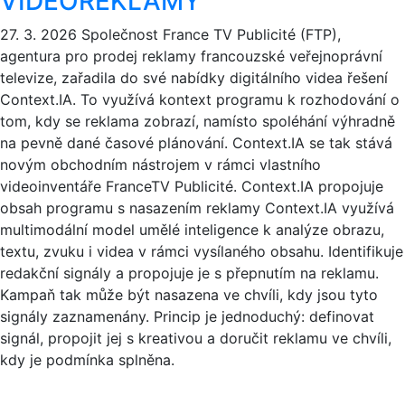
VIDEOREKLAMY
27. 3. 2026
Společnost France TV Publicité (FTP),
agentura pro prodej reklamy francouzské veřejnoprávní
televize, zařadila do své nabídky digitálního videa řešení
Context.IA. To využívá kontext programu k rozhodování o
tom, kdy se reklama zobrazí, namísto spoléhání výhradně
na pevně dané časové plánování. Context.IA se tak stává
novým obchodním nástrojem v rámci vlastního
videoinventáře FranceTV Publicité. Context.IA propojuje
obsah programu s nasazením reklamy Context.IA využívá
multimodální model umělé inteligence k analýze obrazu,
textu, zvuku i videa v rámci vysílaného obsahu. Identifikuje
redakční signály a propojuje je s přepnutím na reklamu.
Kampaň tak může být nasazena ve chvíli, kdy jsou tyto
signály zaznamenány. Princip je jednoduchý: definovat
signál, propojit jej s kreativou a doručit reklamu ve chvíli,
kdy je podmínka splněna.