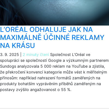
L’ORÉAL ODHALUJE JAK NA
MAXIMÁLNĚ ÚČINNÉ REKLAMY
NA KRÁSU
3. 9. 2025
|
2 minuty čtení
Společnost L'Oréal ve
spolupráci se společností Google a výzkumným partnerem
Sundogs analyzovala 5 000 reklam na YouTube a zjistila,
že překročení konvencí kategorie může vést k měřitelným
přínosům: například nahrazení formátů zaměřených na
produkty bohatším vyprávěním příběhů zaměřeným na
postavy zvýšilo angažovanost o 55 %.