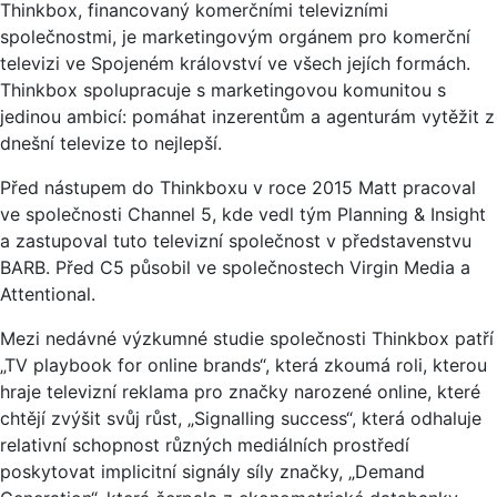
Thinkbox, financovaný komerčními televizními
společnostmi, je marketingovým orgánem pro komerční
televizi ve Spojeném království ve všech jejích formách.
Thinkbox spolupracuje s marketingovou komunitou s
jedinou ambicí: pomáhat inzerentům a agenturám vytěžit z
dnešní televize to nejlepší.
Před nástupem do Thinkboxu v roce 2015 Matt pracoval
ve společnosti Channel 5, kde vedl tým Planning & Insight
a zastupoval tuto televizní společnost v představenstvu
BARB. Před C5 působil ve společnostech Virgin Media a
Attentional.
Mezi nedávné výzkumné studie společnosti Thinkbox patří
„TV playbook for online brands“, která zkoumá roli, kterou
hraje televizní reklama pro značky narozené online, které
chtějí zvýšit svůj růst, „Signalling success“, která odhaluje
relativní schopnost různých mediálních prostředí
poskytovat implicitní signály síly značky, „Demand