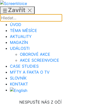
Přejít
k
Zavřít
obsahu
ÚVOD
TÉMA MĚSÍCE
AKTUALITY
MAGAZÍN
UDÁLOSTI
OBOROVÉ AKCE
AKCE SCREENVOICE
CASE STUDIES
MÝTY A FAKTA O TV
SLOVNÍK
KONTAKT
NESPUSŤE NÁS Z OČÍ