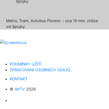
Spojky
Metro, Tram, Autobus Florenc – cca 10 min. chůze
od Spojky
PODMÍNKY UŽITÍ
ZPRACOVÁNÍ OSOBNÍCH ÚDAJŮ
KONTAKT
©
AKTV
2026