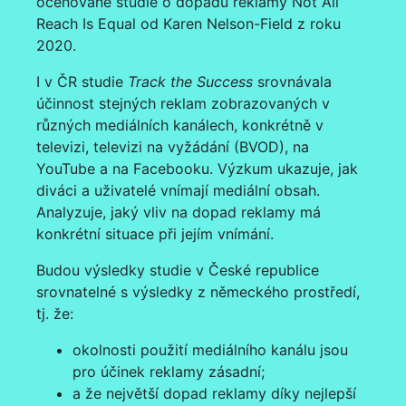
oceňované studie o dopadu reklamy Not All
Reach Is Equal od Karen Nelson-Field z roku
2020.
I v ČR studie
Track the Success
srovnávala
účinnost stejných reklam zobrazovaných v
různých mediálních kanálech, konkrétně v
televizi, televizi na vyžádání (BVOD), na
YouTube a na Facebooku. Výzkum ukazuje, jak
diváci a uživatelé vnímají mediální obsah.
Analyzuje, jaký vliv na dopad reklamy má
konkrétní situace při jejím vnímání.
Budou výsledky studie v České republice
srovnatelné s výsledky z německého prostředí,
tj. že:
okolnosti použití mediálního kanálu jsou
pro účinek reklamy zásadní;
a že největší dopad reklamy díky nejlepší